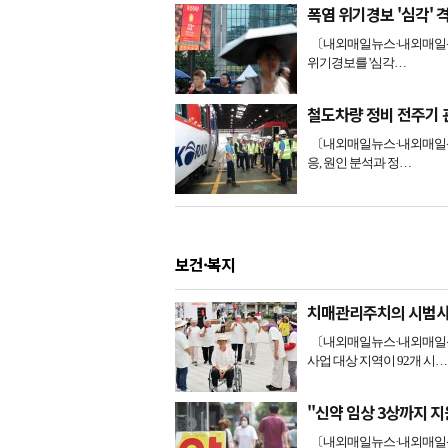
폭염 위기경보 '심각'
〔내외매일뉴스·내외매일신문
위기경보를 '심각…
철도차량 정비 전주기
〔내외매일뉴스·내외매일신
응, 원인 분석과 정…
보건·복지
치매관리주치의 시범사
〔내외매일뉴스·내외매일신
사업 대상 지역이 92개 시…
"신약 임상 3상까지 지
〔내외매일뉴스·내외매일신문