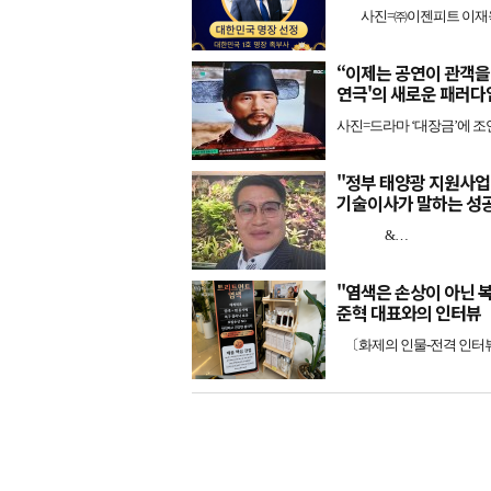
사진=㈜이젠피트 이재욱 대
“이제는 공연이 관객을
연극'의 새로운 패러다
사진=드라마 ‘대장금’에 조
"정부 태양광 지원사업
기술이사가 말하는 성
&…
"염색은 손상이 아닌 복구
준혁 대표와의 인터뷰
〔화제의 인물-전격 인터뷰