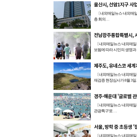
울산시, 선암1지구 사업
〔내외매일뉴스·내외매일신문
층 회의…
전남광주통합특별시, 시
〔내외매일뉴스·내외매일신
보됨에 따라 시민의 생명과
제주도, 유네스코 세계
〔내외매일뉴스·내외매일신
재검증 현장심사가 8월 3일
경주·해운대 '글로벌 
〔내외매일뉴스·내외매일신
관광특구'로 …
서울, 방학 중 초등생 '
〔내외매일뉴스·내외매일신