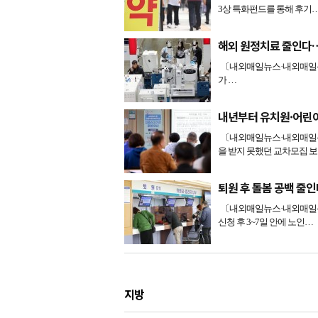
3상 특화펀드를 통해 후기
해외 원정치료 줄인다
〔내외매일뉴스·내외매일신
가 …
내년부터 유치원·어린이
〔내외매일뉴스·내외매일신
을 받지 못했던 교차모집 
퇴원 후 돌봄 공백 줄
〔내외매일뉴스·내외매일신
신청 후 3~7일 안에 노인…
지방