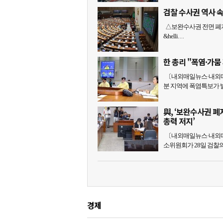
검찰 수사권 역사 
△보완수사권 전면 폐지
&helli…
한 총리 "폭염·가
〔내외매일뉴스·내외매
분 지역에 폭염특보가 
與, ‘보완수사권 
총력 저지’
〔내외매일뉴스·내외매
소위원회가 28일 검찰
경제