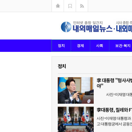
정치
경제
사회
보건·복지
정치
李 대통령 "형사사
야"
사진=이재명 대통령이
李대통령, 칠레와 
사진=이재명 대통령과 
고 대통령궁에서 공동언