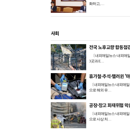
화하고, …
사회
전국 노후교량 합동점
〔내외매일뉴스·내외매일신
3곳과 E…
휴가철·추석·핼러윈 '
〔내외매일뉴스·내외매일신문
으로 해외 유…
공장·창고 화재위험 막
〔내외매일뉴스·내외매일신문
으로 사상 처…