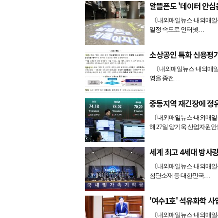
알뜰폰도 '데이터 안심
〔내외매일뉴스·내외매일신
일정 속도로 인터넷…
소상공인 특화 신용평가
〔내외매일뉴스·내외매일신문
영을 종전…
중동지역 재긴장에 정
〔내외매일뉴스·내외매일신
해 27일 양기욱 산업자원
세계 최고 4세대 방사
〔내외매일뉴스·내외매일신
첨단소재 등 대한민국…
'여수1호' 석유화학 사
〔내외매일뉴스·내외매일신문