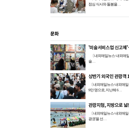
점심 식사와 돌봄을…
문화
'미술서비스업 신고제'
〔내외매일뉴스·내외매일신문=
술…
상반기 외국인 관광객 
〔내외매일뉴스·내외매일신문
9만 명으로, 지난해 6…
관광지형, 지방으로 넓
〔내외매일뉴스·내외매일신문
광권'을 선…