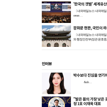
'한국의 갯벌' 세계유
〔내외매일뉴스·내외매일신문=
orean …
광화문 현판, 국민이 하루
〔내외매일뉴스·내외매일신문
와 행정안전부(장관 윤호중
인터뷰
박수보다 진심을 연기하
&nb…
"발은 몸의 가장 낮은
장 1호 이재욱 대표