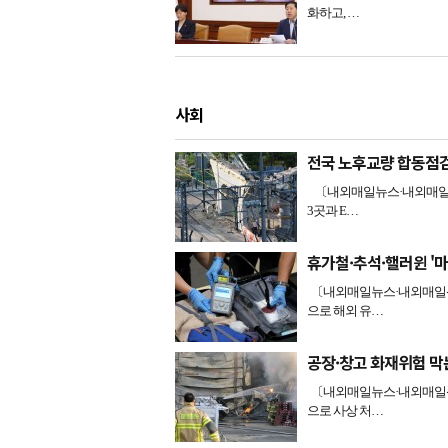
화하고, …
사회
전국 노후교량 합동점
〔내외매일뉴스·내외매일신
3곳과 E…
휴가철·추석·핼러윈 '
〔내외매일뉴스·내외매일신문
으로 해외 유…
공장·창고 화재위험 막
〔내외매일뉴스·내외매일신문
으로 사상 처…