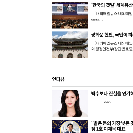
'한국의 갯벌' 세계유
〔내외매일뉴스·내외매일신문=
orean …
광화문 현판, 국민이 하루
〔내외매일뉴스·내외매일신문
와 행정안전부(장관 윤호중
인터뷰
박수보다 진심을 연기하
&nb…
"발은 몸의 가장 낮은
장 1호 이재욱 대표