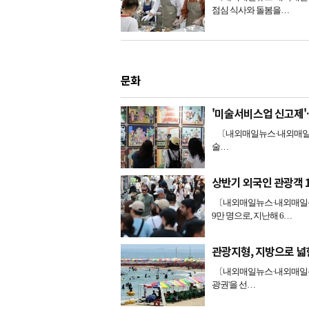
점심 식사와 돌봄을…
문화
'미술서비스업 신고제'
〔내외매일뉴스·내외매일신문=
술…
상반기 외국인 관광객 
〔내외매일뉴스·내외매일신문
9만 명으로, 지난해 6…
관광지형, 지방으로 넓
〔내외매일뉴스·내외매일신문
광권'을 선…