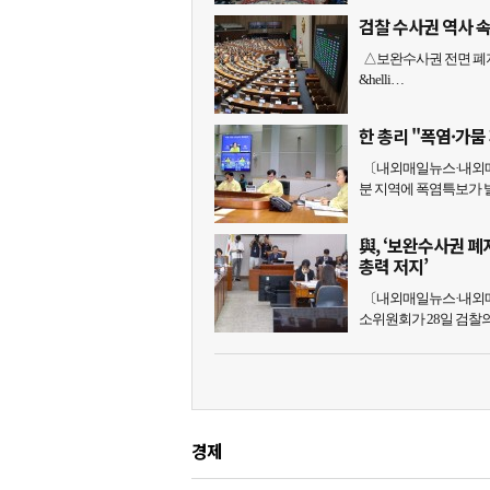
검찰 수사권 역사 
△보완수사권 전면 폐지
&helli…
한 총리 "폭염·가
〔내외매일뉴스·내외매
분 지역에 폭염특보가 
與, ‘보완수사권 
총력 저지’
〔내외매일뉴스·내외매
소위원회가 28일 검찰
경제