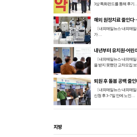
3상 특화펀드를 통해 후기
해외 원정치료 줄인다
〔내외매일뉴스·내외매일신
가 …
내년부터 유치원·어린이
〔내외매일뉴스·내외매일신
을 받지 못했던 교차모집 
퇴원 후 돌봄 공백 줄
〔내외매일뉴스·내외매일신
신청 후 3~7일 안에 노인…
지방