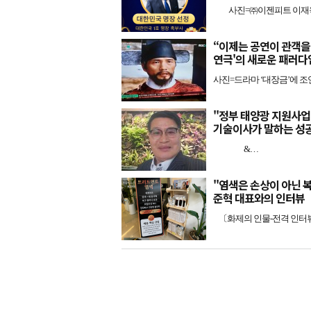
사진=㈜이젠피트 이재욱 대
“이제는 공연이 관객을
연극'의 새로운 패러다
사진=드라마 ‘대장금’에 조
"정부 태양광 지원사업
기술이사가 말하는 성
&…
"염색은 손상이 아닌 복구
준혁 대표와의 인터뷰
〔화제의 인물-전격 인터뷰