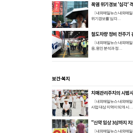
폭염 위기경보 '심각'
〔내외매일뉴스·내외매일신문
위기경보를 '심각…
철도차량 정비 전주기
〔내외매일뉴스·내외매일신
응, 원인 분석과 정…
보건·복지
치매관리주치의 시범사
〔내외매일뉴스·내외매일신
사업 대상 지역이 92개 시…
"신약 임상 3상까지 지
〔내외매일뉴스·내외매일신문