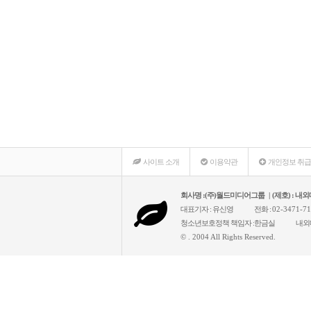
사이트 소개
이용약관
개인정보 취
회사명 :(주)월드미디어그룹 | (제호) : 
대표기자 : 유신영
전화 :
02-3471-7
청소년보호정책 책임자 :한금실
내외
© . 2004 All Rights Reserved.