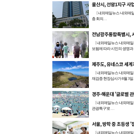
울산시, 선암1지구 사업
〔내외매일뉴스·내외매일신문
층 회의…
전남광주통합특별시, 시
〔내외매일뉴스·내외매일신
보됨에 따라 시민의 생명과
제주도, 유네스코 세계
〔내외매일뉴스·내외매일신
재검증 현장심사가 8월 3일
경주·해운대 '글로벌 
〔내외매일뉴스·내외매일신
관광특구'로 …
서울, 방학 중 초등생 '
〔내외매일뉴스·내외매일신