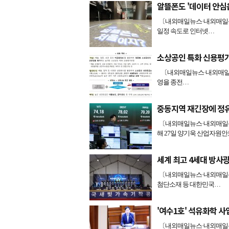
알뜰폰도 '데이터 안심
〔내외매일뉴스·내외매일신
일정 속도로 인터넷…
소상공인 특화 신용평가
〔내외매일뉴스·내외매일신문
영을 종전…
중동지역 재긴장에 정
〔내외매일뉴스·내외매일신
해 27일 양기욱 산업자원
세계 최고 4세대 방사
〔내외매일뉴스·내외매일신
첨단소재 등 대한민국…
'여수1호' 석유화학 사
〔내외매일뉴스·내외매일신문