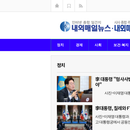
정치
경제
사회
보건·복지
정치
李 대통령 "형사사
야"
사진=이재명 대통령이
李대통령, 칠레와 
사진=이재명 대통령과 
고 대통령궁에서 공동언