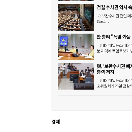
검찰 수사권 역사 
△보완수사권 전면 폐지
&helli…
한 총리 "폭염·가
〔내외매일뉴스·내외매
분 지역에 폭염특보가 
與, ‘보완수사권 
총력 저지’
〔내외매일뉴스·내외매
소위원회가 28일 검찰
경제