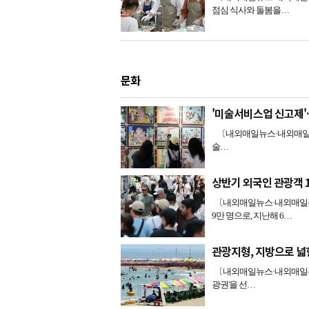
점심 식사와 돌봄을…
문화
'미술서비스업 신고제'
〔내외매일뉴스·내외매일신문=
술…
상반기 외국인 관광객 
〔내외매일뉴스·내외매일신문
9만 명으로, 지난해 6…
관광지형, 지방으로 넓
〔내외매일뉴스·내외매일신문
광권'을 선…