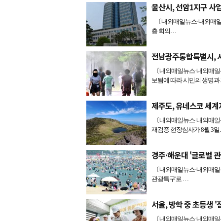
울산시, 선암1지구 사업
〔내외매일뉴스·내외매일신문
층 회의…
전남광주통합특별시, 시
〔내외매일뉴스·내외매일신
보됨에 따라 시민의 생명과
제주도, 유네스코 세계
〔내외매일뉴스·내외매일신
재검증 현장심사가 8월 3일
경주·해운대 '글로벌 
〔내외매일뉴스·내외매일신
관광특구'로 …
서울, 방학 중 초등생 '
〔내외매일뉴스·내외매일신