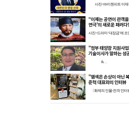
사진=㈜이젠피트 이재욱 대
“이제는 공연이 관객을
연극'의 새로운 패러다
사진=드라마 ‘대장금’에 조
"정부 태양광 지원사업
기술이사가 말하는 성
&…
"염색은 손상이 아닌 복구
준혁 대표와의 인터뷰
〔화제의 인물-전격 인터뷰