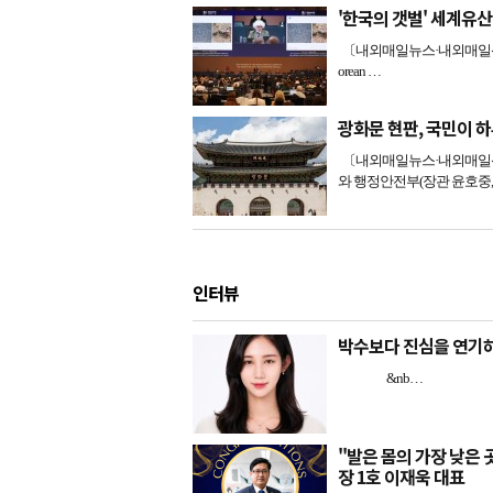
'한국의 갯벌' 세계유
〔내외매일뉴스·내외매일신문=
orean …
광화문 현판, 국민이 하루
〔내외매일뉴스·내외매일신문
와 행정안전부(장관 윤호중
인터뷰
박수보다 진심을 연기하
&nb…
"발은 몸의 가장 낮은
장 1호 이재욱 대표