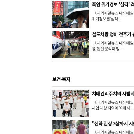
폭염 위기경보 '심각'
〔내외매일뉴스·내외매일신문
위기경보를 '심각…
철도차량 정비 전주기
〔내외매일뉴스·내외매일신
응, 원인 분석과 정…
보건·복지
치매관리주치의 시범사
〔내외매일뉴스·내외매일신
사업 대상 지역이 92개 시…
"신약 임상 3상까지 지
〔내외매일뉴스·내외매일신문