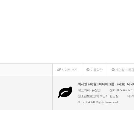
사이트 소개
이용약관
개인정보 취
회사명 :(주)월드미디어그룹 | (제호) : 
대표기자 : 유신영
전화 :
02-3471-7
청소년보호정책 책임자 :한금실
내외
© . 2004 All Rights Reserved.