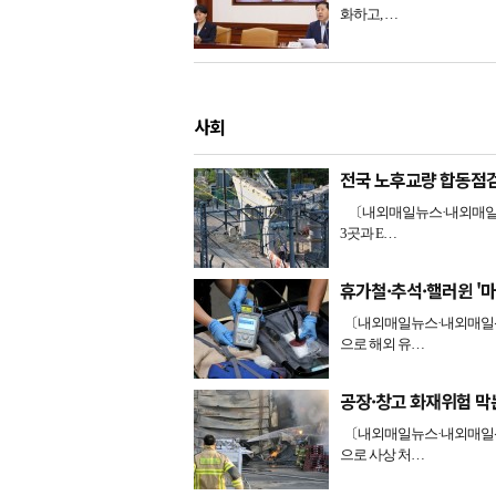
화하고, …
사회
전국 노후교량 합동점
〔내외매일뉴스·내외매일신
3곳과 E…
휴가철·추석·핼러윈 '
〔내외매일뉴스·내외매일신문
으로 해외 유…
공장·창고 화재위험 막
〔내외매일뉴스·내외매일신문
으로 사상 처…