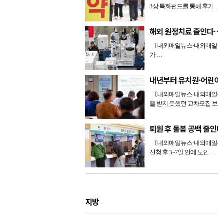
3상 특화펀드를 통해 후기
해외 원정치료 줄인다
〔내외매일뉴스·내외매일신
가 …
내년부터 유치원·어린이
〔내외매일뉴스·내외매일신
을 받지 못했던 교차모집 
퇴원 후 돌봄 공백 줄
〔내외매일뉴스·내외매일신
신청 후 3~7일 안에 노인…
지방