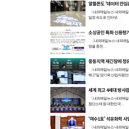
알뜰폰도 '데이터 안심
〔내외매일뉴스·내외매일신
일정 속도로 인터넷…
소상공인 특화 신용평가
〔내외매일뉴스·내외매일신문
영을 종전…
중동지역 재긴장에 정
〔내외매일뉴스·내외매일신
해 27일 양기욱 산업자원
세계 최고 4세대 방사
〔내외매일뉴스·내외매일신
첨단소재 등 대한민국…
'여수1호' 석유화학 사
〔내외매일뉴스·내외매일신문