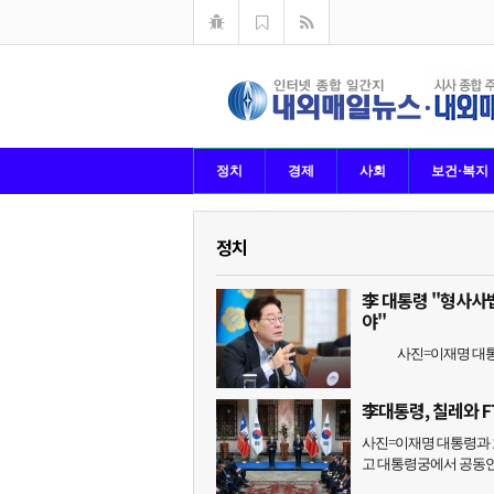
정치
경제
사회
보건·복지
정치
李 대통령 "형사사
야"
사진=이재명 대통령이
李대통령, 칠레와 
사진=이재명 대통령과 
고 대통령궁에서 공동언