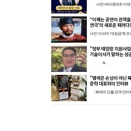
사진=㈜이젠피트 이재욱 대
“이제는 공연이 관객을
연극'의 새로운 패러다
사진=드라마 ‘대장금’에 조
"정부 태양광 지원사업
기술이사가 말하는 성
&…
"염색은 손상이 아닌 복구
준혁 대표와의 인터뷰
〔화제의 인물-전격 인터뷰