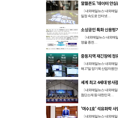
알뜰폰도 '데이터 안심
〔내외매일뉴스·내외매일신
일정 속도로 인터넷…
소상공인 특화 신용평가
〔내외매일뉴스·내외매일신문
영을 종전…
중동지역 재긴장에 정
〔내외매일뉴스·내외매일신
해 27일 양기욱 산업자원
세계 최고 4세대 방사
〔내외매일뉴스·내외매일신
첨단소재 등 대한민국…
'여수1호' 석유화학 사
〔내외매일뉴스·내외매일신문