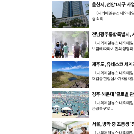
울산시, 선암1지구 사업
〔내외매일뉴스·내외매일신문
층 회의…
전남광주통합특별시, 시
〔내외매일뉴스·내외매일신
보됨에 따라 시민의 생명과
제주도, 유네스코 세계
〔내외매일뉴스·내외매일신
재검증 현장심사가 8월 3일
경주·해운대 '글로벌 
〔내외매일뉴스·내외매일신
관광특구'로 …
서울, 방학 중 초등생 '
〔내외매일뉴스·내외매일신