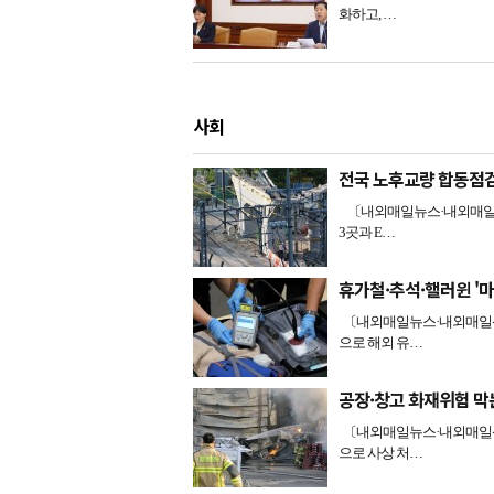
화하고, …
사회
전국 노후교량 합동점
〔내외매일뉴스·내외매일신
3곳과 E…
휴가철·추석·핼러윈 '
〔내외매일뉴스·내외매일신문
으로 해외 유…
공장·창고 화재위험 막
〔내외매일뉴스·내외매일신문
으로 사상 처…