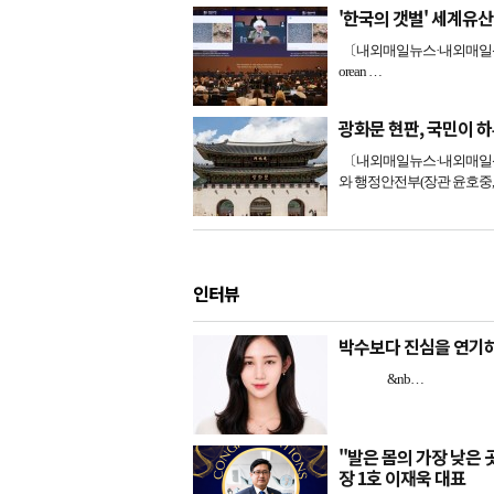
'한국의 갯벌' 세계유
〔내외매일뉴스·내외매일신문=
orean …
광화문 현판, 국민이 하루
〔내외매일뉴스·내외매일신문
와 행정안전부(장관 윤호중
인터뷰
박수보다 진심을 연기하
&nb…
"발은 몸의 가장 낮은
장 1호 이재욱 대표