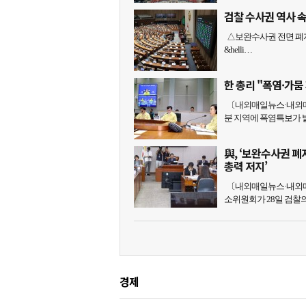
검찰 수사권 역사 
△보완수사권 전면 폐지
&helli…
한 총리 "폭염·가
〔내외매일뉴스·내외매
분 지역에 폭염특보가 
與, ‘보완수사권 
총력 저지’
〔내외매일뉴스·내외매
소위원회가 28일 검찰
경제