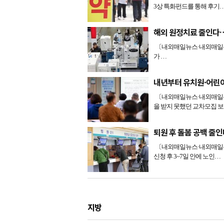
3상 특화펀드를 통해 후기
해외 원정치료 줄인다
〔내외매일뉴스·내외매일신
가 …
내년부터 유치원·어린이
〔내외매일뉴스·내외매일신
을 받지 못했던 교차모집 
퇴원 후 돌봄 공백 줄
〔내외매일뉴스·내외매일신
신청 후 3~7일 안에 노인…
지방