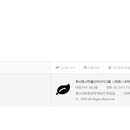
사이트 소개
이용약관
개인정보 취
회사명 :(주)월드미디어그룹 | (제호) : 
대표기자 : 유신영
전화 :
02-3471-7
청소년보호정책 책임자 :한금실
내외
© . 2004 All Rights Reserved.