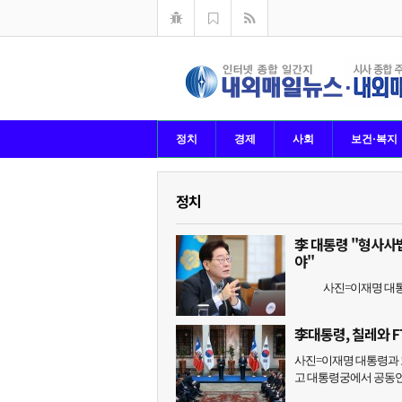
정치
경제
사회
보건·복지
정치
李 대통령 "형사사
야"
사진=이재명 대통령이
李대통령, 칠레와 
사진=이재명 대통령과 
고 대통령궁에서 공동언