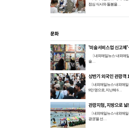
점심 식사와 돌봄을…
문화
'미술서비스업 신고제'
〔내외매일뉴스·내외매일신문=
술…
상반기 외국인 관광객 
〔내외매일뉴스·내외매일신문
9만 명으로, 지난해 6…
관광지형, 지방으로 넓
〔내외매일뉴스·내외매일신문
광권'을 선…