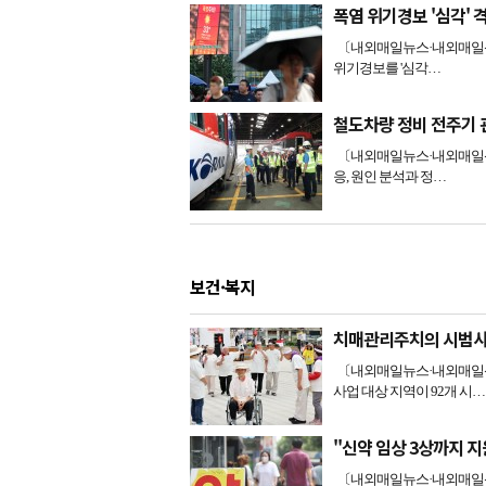
폭염 위기경보 '심각'
〔내외매일뉴스·내외매일신문
위기경보를 '심각…
철도차량 정비 전주기
〔내외매일뉴스·내외매일신
응, 원인 분석과 정…
보건·복지
치매관리주치의 시범사
〔내외매일뉴스·내외매일신
사업 대상 지역이 92개 시…
"신약 임상 3상까지 지
〔내외매일뉴스·내외매일신문