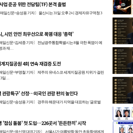
사업 준공 위한 전담팀(TF) 본격 출범
신문=송성용 기자〕 울산시는 31일 오후 2시 경제자유구역청 3
 시민 안전 최우선으로 폭염 대응 ‘총력’
일신문=김세종 기자〕 전남광주통합특별시는 8월 극한 폭염이 예
명과 재…
세계지질공원 4회 연속 재검증 도전
일신문=부명철 기자〕 제주의 유네스코 세계지질공원 지위가 걸린
 3일…
벌 관광특구' 선정…외국인 관광 편의 높인다
일신문=송성용 기자〕 경주와 해운대가 지역을 대표하는 '글로벌
생 '점심 돌봄' 첫 도입…226곳서 '든든한끼' 시작
일신문=유신영 대표기자〕 서울시가 여름방학 동안 초등학생에게