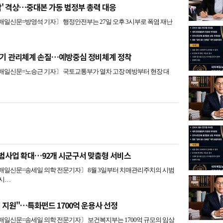
각' 격상…중대본 가동 범정부 총력 대응
신문=방영석 기자〕 행정안전부는 27일 오후 3시부로 폭염 재난
주기 관리체계 손질…예방중심 정비체계 정착
일신문=노승근 기자〕 국토교통부가 열차 고장 예방부터 현장 대
범사업 확대…92개 시군구서 맞춤형 서비스
일신문=송세일 의학 전문기자〕 8월 3일부터 치매관리주치의 시범
 시…
 지원"…특화펀드 1700억 운용사 선정
일신문=송세일 의학 전문기자〕 보건복지부는 1700억 규모의 임상