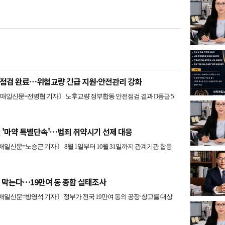
점검 완료…위험교량 긴급 지원·안전관리 강화
일신문=전병협 기자〕 노후교량 정부합동 안전점검 결과 D등급 5
 '마약 특별단속'…범죄 취약시기 선제 대응
신문=노승근 기자〕 8월 1일부터 10월 31일까지 관계기관 합동
 막는다…19만여 동 종합 실태조사
신문=방영석 기자〕 정부가 전국 19만여 동의 공장·창고를 대상