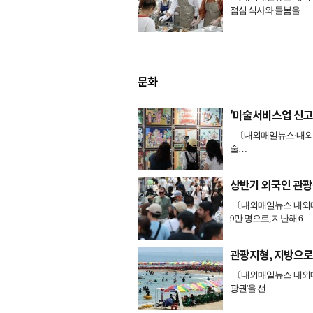
점심 식사와 돌봄을…
문화
'미술서비스업 신고
〔내외매일뉴스·내외매일
술…
상반기 외국인 관광
〔내외매일뉴스·내외매일
9만 명으로, 지난해 6…
관광지형, 지방으로
〔내외매일뉴스·내외매일
광권'을 선…