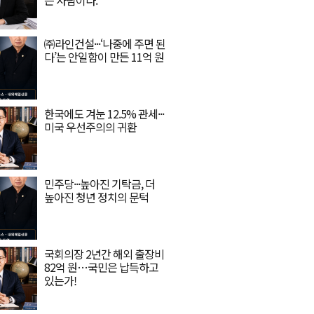
는 사람이다.
㈜라인건설···‘나중에 주면 된
다’는 안일함이 만든 11억 원
한국에도 겨눈 12.5% 관세···
미국 우선주의의 귀환
민주당···높아진 기탁금, 더
높아진 청년 정치의 문턱
국회의장 2년간 해외 출장비
82억 원…국민은 납득하고
있는가!