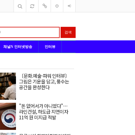
검색
채널N 인터넷방송
인터뷰
〔문화.예술-파워 인터뷰〕
그림은 기운을 담고, 풍수는
공간을 완성한다
"돈 없어서가 아니었다"…
라인건설, 하도급 지연이자
11억 원 미지급 적발