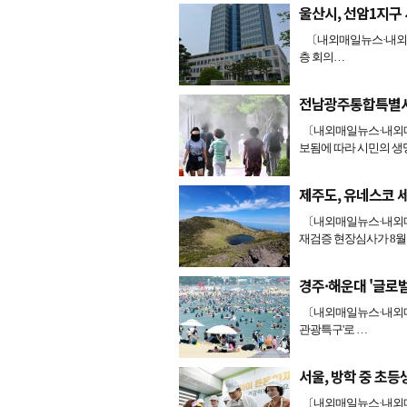
울산시, 선암1지구 
〔내외매일뉴스·내외매일
층 회의…
전남광주통합특별시,
〔내외매일뉴스·내외매
보됨에 따라 시민의 생
제주도, 유네스코 
〔내외매일뉴스·내외매
재검증 현장심사가 8월
경주·해운대 '글로
〔내외매일뉴스·내외매
관광특구'로 …
서울, 방학 중 초등
〔내외매일뉴스·내외매