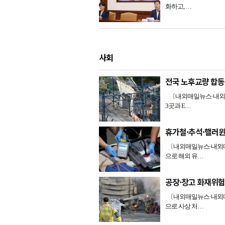
화하고, …
사회
전국 노후교량 합동
〔내외매일뉴스·내외매
3곳과 E…
휴가철·추석·핼러윈
〔내외매일뉴스·내외매일
으로 해외 유…
공장·창고 화재위험
〔내외매일뉴스·내외매일
으로 사상 처…