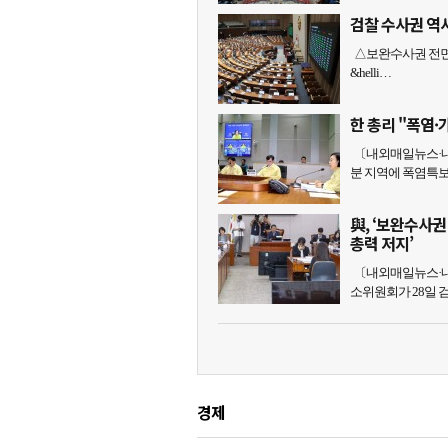
검찰 수사권 역
△보완수사권 전면
&helli…
한 총리 "폭염
〔내외매일뉴스·내
분 지역에 폭염특보
與, ‘보완수사
총력 저지’
〔내외매일뉴스·내
소위원회가 28일 
경제