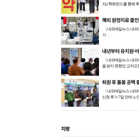
3상 특화펀드를 통해 
해외 원정치료 줄
〔내외매일뉴스·내외매
가 …
내년부터 유치원·어
〔내외매일뉴스·내외매
을 받지 못했던 교차모
퇴원 후 돌봄 공백
〔내외매일뉴스·내외매
신청 후 3~7일 안에 노
지방