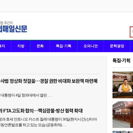
복지
지방
문화
특집·기획
오피니언
문학광장
특집·기획
사사법 정상화 첫걸음…경찰 권한 비대화 보완책 마련해
령이 4일 청와대에서 열린 …
와 FTA 고도화 합의…핵심광물·방산 협력 확대
과 호세 안토니오 카스트 칠레 대통령이 30일(현지시간) 산티아
동언론발표를 하고 있는 모습 (공동취재) …