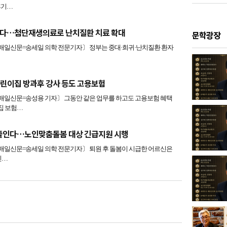
후기…
인다…첨단재생의료로 난치질환 치료 확대
문학광장
일신문=송세일 의학 전문기자〕 정부는 중대·희귀·난치질환 환자
린이집 방과후 강사 등도 고용보험
일신문=송성용 기자〕 그동안 같은 업무를 하고도 고용보험 혜택
집 보험…
 줄인다…노인맞춤돌봄 대상 긴급지원 시행
일신문=송세일 의학 전문기자〕 퇴원 후 돌봄이 시급한 어르신은
인…