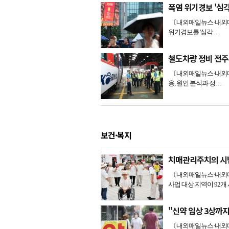
폭염 위기경보 '심
〔내외매일뉴스·내외매일
위기경보를 '심각…
철도차량 정비 전
〔내외매일뉴스·내외매
응, 원인 분석과 정…
보건·복지
치매관리주치의 시
〔내외매일뉴스·내외매
사업 대상 지역이 92개
"신약 임상 3상까지
〔내외매일뉴스·내외매