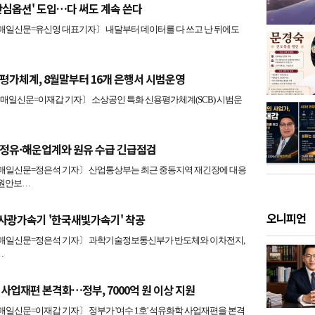
안심옵션' 도입…다 써도 계속 쓴다
일신문=유신영 대표기자〕 내달부터 데이터를 다 쓰고 난 뒤에도
평가체계, 8월말부터 16개 은행서 시범운영
일신문=이재갑 기자〕 소상공인 특화 신용평가체계(SCB) 시범운
정유·해운업계와 원유 수급 긴급점검
일신문=정은석 기자〕 산업통상부는 최근 중동지역 재긴장에 대응
자원안보…
오니피언
방사광가속기 '한국새빛가속기' 착공
일신문=정은석 기자〕 과학기술정보통신부가 반도체와 이차전지,
…
 사업재편 본격화…정부, 7000억 원 이상 지원
신문=이재갑 기자〕 정부가 '여수 1호' 석유화학 사업재편을 본격