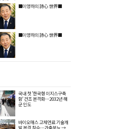
■이영하의 詩心 世界■
■이영하의 詩心 世界■
국내 첫 '한국형 이지스구축
함' 건조 본격화…2032년 해
군 인도
바이오매스 고체연료 기술개
발 본격 착수…가축분뇨 →