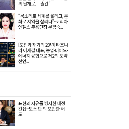
의 날개로』 출간"
"북소리로 세계를 울리고, 문
화로 지역을 살리다"-코리아
엔젤스 무용단장 문경숙...
[도전과 재기의 20년] 타조나
라 이재갑 대표, 농업·바이오·
에너지 융합으로 제2의 도약
선언...
표현의 자유를 빙자한 내정
간섭···모스 탄 의 오만한 태
도