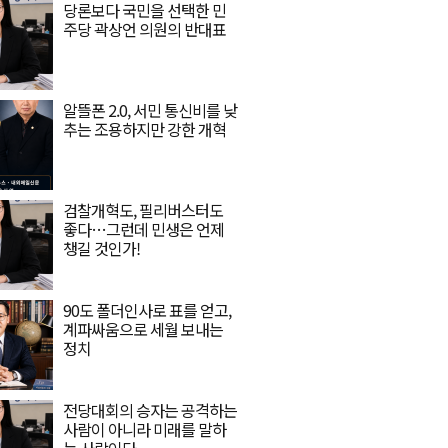
당론보다 국민을 선택한 민
주당 곽상언 의원의 반대표
알뜰폰 2.0, 서민 통신비를 낮
추는 조용하지만 강한 개혁
검찰개혁도, 필리버스터도
좋다…그런데 민생은 언제
챙길 것인가!
90도 폴더인사로 표를 얻고,
계파싸움으로 세월 보내는
정치
전당대회의 승자는 공격하는
사람이 아니라 미래를 말하