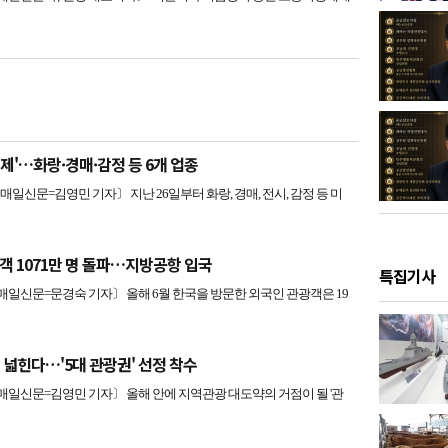
제'…화랑·경매·감정 등 6개 업종
신문=김영민 기자〕 지난 26일부터 화랑, 경매, 전시, 감정 등 미
객 1071만 명 돌파…지방공항 입국
특집기사
신문=문경숙 기자〕 올해 6월 한국을 방문한 외국인 관광객은 19
 넓힌다…'5대 관광권' 선정 착수
신문=김영민 기자〕 올해 안에 지역관광 대도약의 거점이 될 '관