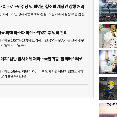
사 속으로…민주당 및 범여권 형소법 개정안 강행 처리
 폐지…70년 형사사법체계 대전환 △청와대 사실상 수용 입장
·가뭄 피해 최소화 최선…취약계층 밀착 관리"
외매일신문=유신영 대표기자〕 한성숙 국무총리는 전국 대부
가 발효되고 일부 지…
권 폐지’ 법안 법사소위 처리…국민의힘 ‘필리버스터로
외매일신문=김지원 기자〕 국회 법제사법위원회 법안심사제1
검찰의 보완수사권을 …