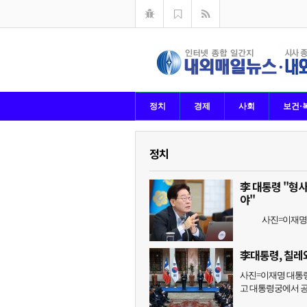
정치
경제
사회
보건·
정치
李 대통령 "형
야"
사진=이재명 대통
李대통령, 칠레
사진=이재명 대통령
고 대통령궁에서 공