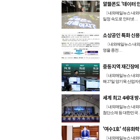
알뜰폰도 '데이터 
〔내외매일뉴스·내외매
일정 속도로 인터넷…
소상공인 특화 신용
〔내외매일뉴스·내외매
영을 종전…
중동지역 재긴장에 
〔내외매일뉴스·내외매
해 27일 양기욱 산업
세계 최고 4세대 
〔내외매일뉴스·내외매
첨단소재 등 대한민국
'여수1호' 석유화학
〔내외매일뉴스·내외매일