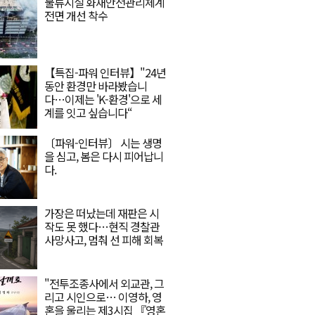
물류시설 화재안전관리체계
전면 개선 착수
【특집-파워 인터뷰】"24년
동안 환경만 바라봤습니
다…이제는 'K-환경'으로 세
계를 잇고 싶습니다“
〔파워-인터뷰〕 시는 생명
을 심고, 봄은 다시 피어납니
다.
가장은 떠났는데 재판은 시
작도 못 했다…현직 경찰관
사망사고, 멈춰 선 피해 회복
"전투조종사에서 외교관, 그
리고 시인으로… 이영하, 영
혼을 울리는 제3시집 『영혼