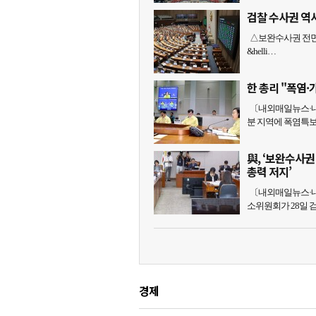
검찰 수사권 역
△보완수사권 전면
&helli…
한 총리 "폭염
〔내외매일뉴스·내
분 지역에 폭염특보
與, ‘보완수사
총력 저지’
〔내외매일뉴스·내
소위원회가 28일 
경제