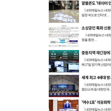
알뜰폰도 '데이터 
〔내외매일뉴스·내외매
일정 속도로 인터넷…
소상공인 특화 신용
〔내외매일뉴스·내외매
영을 종전…
중동지역 재긴장에 
〔내외매일뉴스·내외매
해 27일 양기욱 산업
세계 최고 4세대 
〔내외매일뉴스·내외매
첨단소재 등 대한민국
'여수1호' 석유화학
〔내외매일뉴스·내외매일