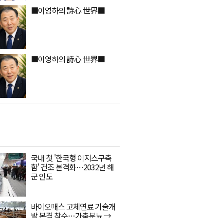
■이영하의 詩心 世界■
■이영하의 詩心 世界■
국내 첫 '한국형 이지스구축
함' 건조 본격화…2032년 해
군 인도
바이오매스 고체연료 기술개
발 본격 착수…가축분뇨 →