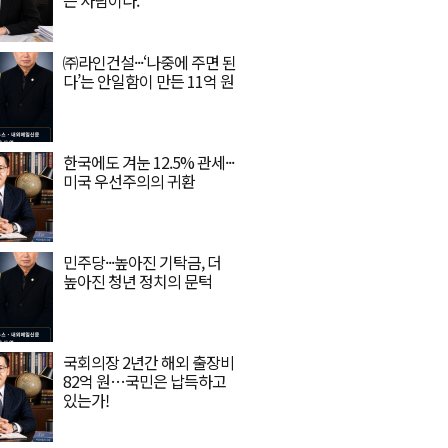
는 사람이다.
㈜라인건설···‘나중에 주면 된
다’는 안일함이 만든 11억 원
한국에도 겨눈 12.5% 관세···
미국 우선주의의 귀환
민주당···높아진 기탁금, 더
높아진 청년 정치의 문턱
국회의장 2년간 해외 출장비
82억 원…국민은 납득하고
있는가!