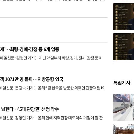
제'…화랑·경매·감정 등 6개 업종
신문=김영민 기자〕 지난 26일부터 화랑, 경매, 전시, 감정 등 미
객 1071만 명 돌파…지방공항 입국
특집기사
신문=문경숙 기자〕 올해 6월 한국을 방문한 외국인 관광객은 19
 넓힌다…'5대 관광권' 선정 착수
신문=김영민 기자〕 올해 안에 지역관광 대도약의 거점이 될 '관