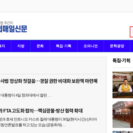
복지
지방
문화
특집·기획
오피니언
문학광장
특집·기획
사사법 정상화 첫걸음…경찰 권한 비대화 보완책 마련해
령이 4일 청와대에서 열린 …
와 FTA 고도화 합의…핵심광물·방산 협력 확대
과 호세 안토니오 카스트 칠레 대통령이 30일(현지시간) 산티아
동언론발표를 하고 있는 모습 (공동취재) …