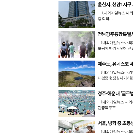
울산시, 선암1지구 
〔내외매일뉴스·내외매일
층 회의…
전남광주통합특별시,
〔내외매일뉴스·내외매
보됨에 따라 시민의 생
제주도, 유네스코 
〔내외매일뉴스·내외매
재검증 현장심사가 8월
경주·해운대 '글로
〔내외매일뉴스·내외매
관광특구'로 …
서울, 방학 중 초등
〔내외매일뉴스·내외매