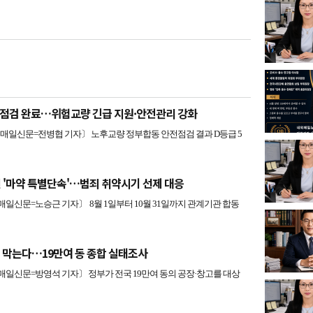
점검 완료…위험교량 긴급 지원·안전관리 강화
일신문=전병협 기자〕 노후교량 정부합동 안전점검 결과 D등급 5
 '마약 특별단속'…범죄 취약시기 선제 대응
신문=노승근 기자〕 8월 1일부터 10월 31일까지 관계기관 합동
 막는다…19만여 동 종합 실태조사
신문=방영석 기자〕 정부가 전국 19만여 동의 공장·창고를 대상