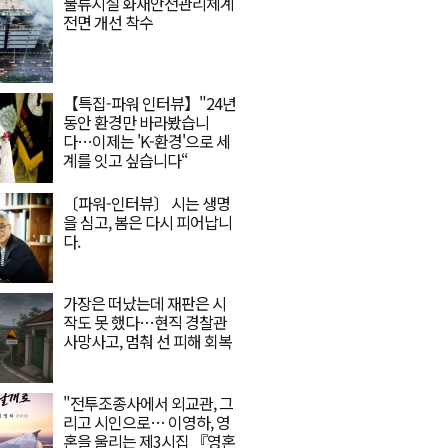
물류시설 화재안전관리체계
전면 개선 착수
【특집-파워 인터뷰】"24년
동안 환경만 바라봤습니
다…이제는 'K-환경'으로 세
계를 잇고 싶습니다“
〔파워-인터뷰〕 시는 생명
을 심고, 봄은 다시 피어납니
다.
가장은 떠났는데 재판은 시
작도 못 했다…현직 경찰관
사망사고, 멈춰 선 피해 회복
"전투조종사에서 외교관, 그
리고 시인으로… 이영하, 영
혼을 울리는 제3시집 『영혼