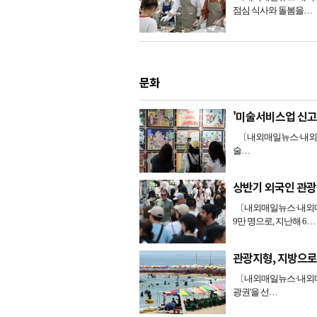
점심 식사와 돌봄을…
문화
'미술서비스업 신고
〔내외매일뉴스·내외매일
술…
상반기 외국인 관광
〔내외매일뉴스·내외매일
9만 명으로, 지난해 6…
관광지형, 지방으로
〔내외매일뉴스·내외매일
광권'을 선…