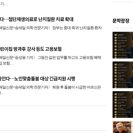
후기…
인다…첨단재생의료로 난치질환 치료 확대
문학광장
일신문=송세일 의학 전문기자〕 정부는 중대·희귀·난치질환 환자
린이집 방과후 강사 등도 고용보험
일신문=송성용 기자〕 그동안 같은 업무를 하고도 고용보험 혜택
집 보험…
 줄인다…노인맞춤돌봄 대상 긴급지원 시행
일신문=송세일 의학 전문기자〕 퇴원 후 돌봄이 시급한 어르신은
인…