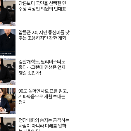
당론보다 국민을 선택한 민
주당 곽상언 의원의 반대표
알뜰폰 2.0, 서민 통신비를 낮
추는 조용하지만 강한 개혁
검찰개혁도, 필리버스터도
좋다…그런데 민생은 언제
챙길 것인가!
90도 폴더인사로 표를 얻고,
계파싸움으로 세월 보내는
정치
전당대회의 승자는 공격하는
사람이 아니라 미래를 말하