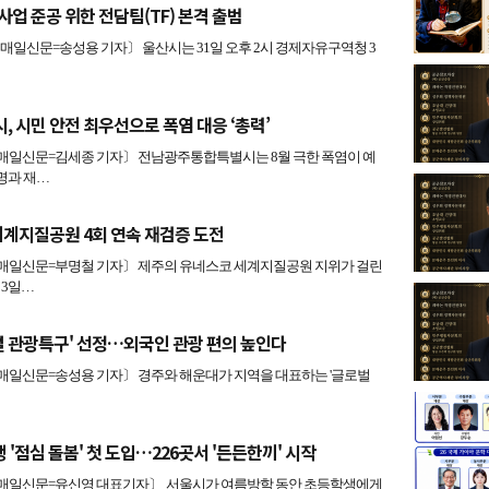
사업 준공 위한 전담팀(TF) 본격 출범
신문=송성용 기자〕 울산시는 31일 오후 2시 경제자유구역청 3
 시민 안전 최우선으로 폭염 대응 ‘총력’
일신문=김세종 기자〕 전남광주통합특별시는 8월 극한 폭염이 예
명과 재…
세계지질공원 4회 연속 재검증 도전
일신문=부명철 기자〕 제주의 유네스코 세계지질공원 지위가 걸린
 3일…
벌 관광특구' 선정…외국인 관광 편의 높인다
일신문=송성용 기자〕 경주와 해운대가 지역을 대표하는 '글로벌
생 '점심 돌봄' 첫 도입…226곳서 '든든한끼' 시작
일신문=유신영 대표기자〕 서울시가 여름방학 동안 초등학생에게