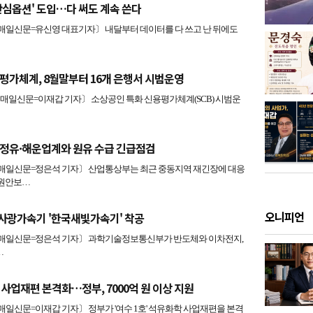
안심옵션' 도입…다 써도 계속 쓴다
일신문=유신영 대표기자〕 내달부터 데이터를 다 쓰고 난 뒤에도
평가체계, 8월말부터 16개 은행서 시범운영
일신문=이재갑 기자〕 소상공인 특화 신용평가체계(SCB) 시범운
정유·해운업계와 원유 수급 긴급점검
일신문=정은석 기자〕 산업통상부는 최근 중동지역 재긴장에 대응
자원안보…
오니피언
방사광가속기 '한국새빛가속기' 착공
일신문=정은석 기자〕 과학기술정보통신부가 반도체와 이차전지,
…
 사업재편 본격화…정부, 7000억 원 이상 지원
신문=이재갑 기자〕 정부가 '여수 1호' 석유화학 사업재편을 본격