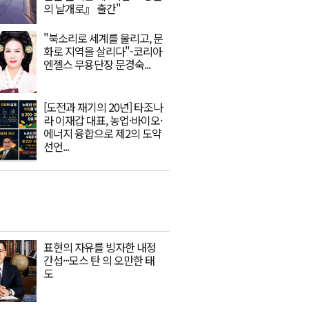
의 날개로』 출간"
"북소리로 세계를 울리고, 문
화로 지역을 살리다"-코리아
엔젤스 무용단장 문경숙...
[도전과 재기의 20년] 타조나
라 이재갑 대표, 농업·바이오·
에너지 융합으로 제2의 도약
선언...
표현의 자유를 빙자한 내정
간섭···모스 탄 의 오만한 태
도