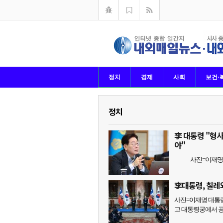
정치
경제
사회
보건·
정치
李 대통령 "형
야"
사진=이재명 대통
李대통령, 칠레
사진=이재명 대통령
고 대통령궁에서 공