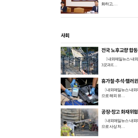
화하고, …
사회
전국 노후교량 합동
〔내외매일뉴스·내외매
3곳과 E…
휴가철·추석·핼러윈
〔내외매일뉴스·내외매일
으로 해외 유…
공장·창고 화재위험
〔내외매일뉴스·내외매일
으로 사상 처…