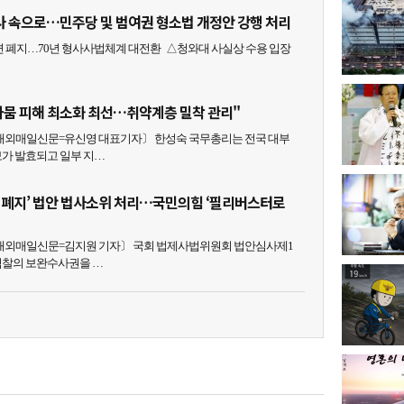
사 속으로…민주당 및 범여권 형소법 개정안 강행 처리
 폐지…70년 형사사법체계 대전환 △청와대 사실상 수용 입장
·가뭄 피해 최소화 최선…취약계층 밀착 관리"
외매일신문=유신영 대표기자〕 한성숙 국무총리는 전국 대부
가 발효되고 일부 지…
권 폐지’ 법안 법사소위 처리…국민의힘 ‘필리버스터로
외매일신문=김지원 기자〕 국회 법제사법위원회 법안심사제1
검찰의 보완수사권을 …