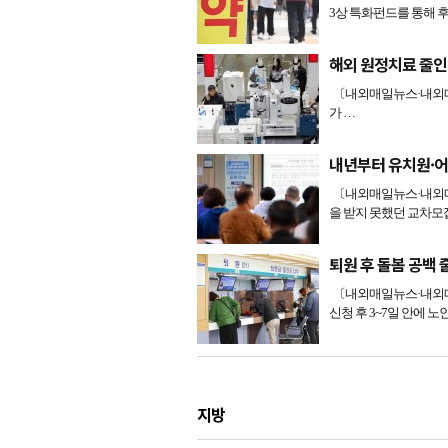
3상 특화펀드를 통해 
해외 원정치료 줄
〔내외매일뉴스·내외매
가 …
내년부터 유치원·어
〔내외매일뉴스·내외매
을 받지 못했던 교차모
퇴원 후 돌봄 공백
〔내외매일뉴스·내외매
신청 후 3~7일 안에 노
지방