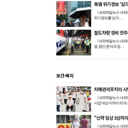
폭염 위기경보 '심
〔내외매일뉴스·내외매일
위기경보를 '심각…
철도차량 정비 전
〔내외매일뉴스·내외매
응, 원인 분석과 정…
보건·복지
치매관리주치의 시
〔내외매일뉴스·내외매
사업 대상 지역이 92개
"신약 임상 3상까지
〔내외매일뉴스·내외매