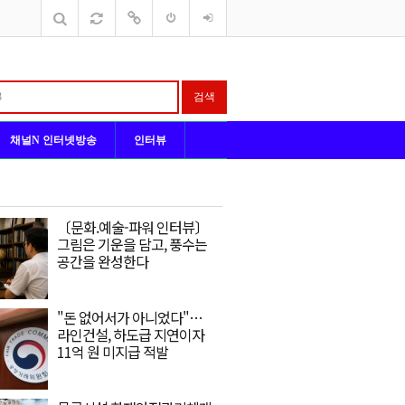
검색
채널N 인터넷방송
인터뷰
〔문화.예술-파워 인터뷰〕
그림은 기운을 담고, 풍수는
공간을 완성한다
"돈 없어서가 아니었다"…
라인건설, 하도급 지연이자
11억 원 미지급 적발