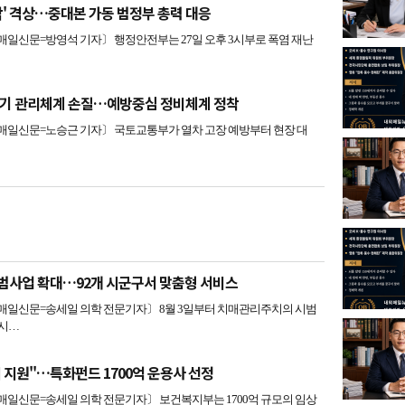
각' 격상…중대본 가동 범정부 총력 대응
신문=방영석 기자〕 행정안전부는 27일 오후 3시부로 폭염 재난
주기 관리체계 손질…예방중심 정비체계 정착
일신문=노승근 기자〕 국토교통부가 열차 고장 예방부터 현장 대
범사업 확대…92개 시군구서 맞춤형 서비스
일신문=송세일 의학 전문기자〕 8월 3일부터 치매관리주치의 시범
 시…
 지원"…특화펀드 1700억 운용사 선정
일신문=송세일 의학 전문기자〕 보건복지부는 1700억 규모의 임상